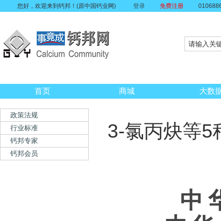
您好，欢迎来到钙邦！(原中国钙业网)
登录
免费注册
010688
首页
商城
大数
政策法规
3-氯丙炔等
行业标准
钙邦专家
钙邦会员
中